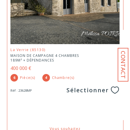
La Verrie (85130)
CONTACT
MAISON DE CAMPAGNE 4 CHAMBRES
189M² + DÉPENDANCES
400 000 €
6
Pièce(s)
4
Chambre(s)
Sélectionner
Réf : 23628MP
Vous souhaitez