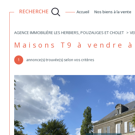
RECHERCHE
accueil
nos biens à la vente
achat
qui sommes-nous ?
l
AGENCE IMMOBILIÈRE LES HERBIERS, POUZAUGES ET CHOLET
VE
Acheter
Lo
Maisons T9 à vendre 
1
TYPE DE BIEN
1
annonce(s) trouvée(s) selon vos critères
habitation
à l'a
de l'immo pro
de l'
Maison
85700 - Pouzauges