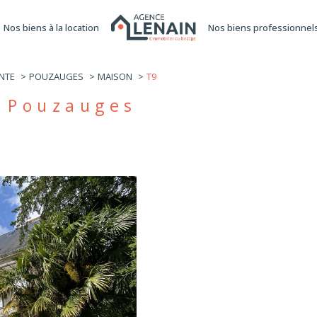
nos biens à la location
nos biens professionnel
'équipe
actualités
location
re
Voir les
1
annonces
NTE
POUZAUGES
MAISON
T9
uer
Estimer
à Pouzauges
1
LOCALISATION
BUDGET
nnée
immo pro
9 Pièces