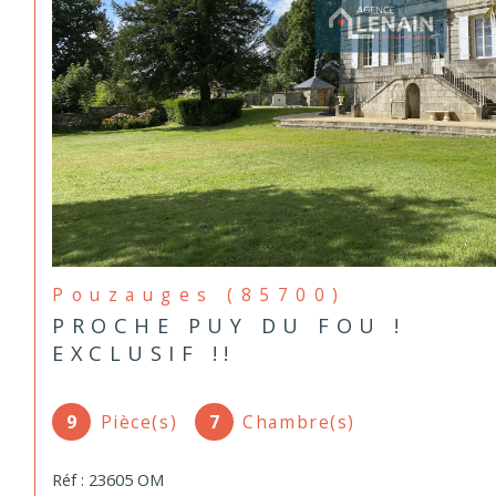
Pouzauges (85700)
PROCHE PUY DU FOU !
EXCLUSIF !!
9
Pièce(s)
7
Chambre(s)
Réf : 23605 OM