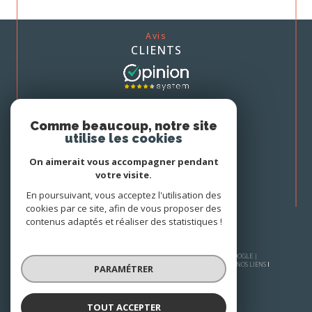
Avis
CLIENTS
Nous
Comme beaucoup, notre site
ADHÉRONS
utilise les cookies
On aimerait vous accompagner pendant
votre visite.
En poursuivant, vous acceptez l'utilisation des
cookies par ce site, afin de vous proposer des
contenus adaptés et réaliser des statistiques !
© 2026 | TOUS DROITS RÉSERVÉS | TRADUCTION POWERED BY GOOGLE |
PLAN DU SITE
MENTIONS LÉGALES
NOS HONORAIRES
ADMIN
NOS LIENS
PARAMÉTRER
POLITIQUE RGPD
COOKIES
TOUT ACCEPTER