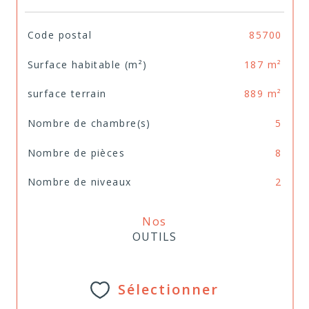
TRAD_SIROCCO_Caracteristique
Valeurs
Code postal
85700
Surface habitable (m²)
187 m²
surface terrain
889 m²
Nombre de chambre(s)
5
Nombre de pièces
8
Nombre de niveaux
2
Nos
OUTILS
Sélectionner