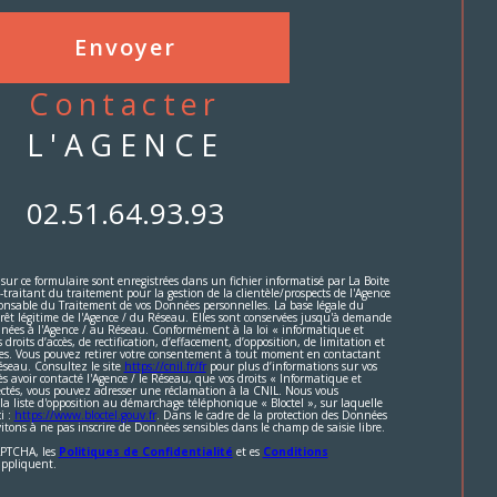
Envoyer
contacter
L'AGENCE
02.51.64.93.93
 sur ce formulaire sont enregistrées dans un fichier informatisé par La Boite
aitant du traitement pour la gestion de la clientèle/prospects de l'Agence
onsable du Traitement de vos Données personnelles. La base légale du
érêt légitime de l'Agence / du Réseau. Elles sont conservées jusqu'à demande
inées à l'Agence / au Réseau. Conformément à la loi « informatique et
 droits d’accès, de rectification, d’effacement, d’opposition, de limitation et
ées. Vous pouvez retirer votre consentement à tout moment en contactant
éseau. Consultez le site
https://cnil.fr/fr
pour plus d’informations sur vos
ès avoir contacté l'Agence / le Réseau, que vos droits « Informatique et
pectés, vous pouvez adresser une réclamation à la CNIL. Nous vous
 la liste d'opposition au démarchage téléphonique « Bloctel », sur laquelle
i :
https://www.bloctel.gouv.fr
. Dans le cadre de la protection des Données
itons à ne pas inscrire de Données sensibles dans le champ de saisie libre.
CAPTCHA, les
Politiques de Confidentialité
et es
Conditions
appliquent.