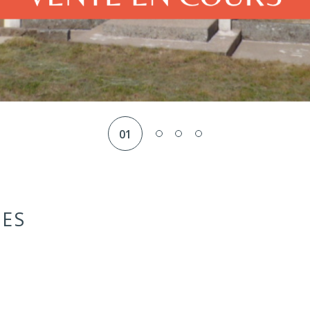
01
GES