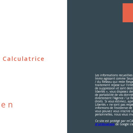
Calculatrice
Les informations recueillies
Immo agissant comme Sous-tr
/ du Réseau qui reste Resp
traitement repose sur l'int
de suppression et sont dest
libertés », vous disposez des
de portabilité de vos donn
directement l’Agence / Le R
ien
droits. Si vous estimez, apr
Libertés » ne sont pas res
informons de l’existence de
vous pouvez vous inscrire ic
personnelles, nous vous inv
Ce site est protégé par re
d'utilisation
de Google s'