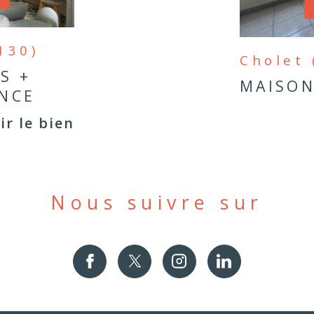
130)
Cholet 
S +
MAISON
NCE
ir le bien
Nous suivre sur