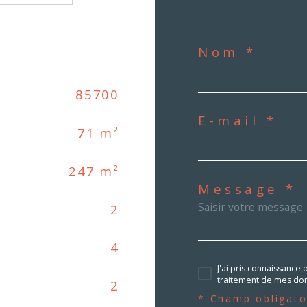
Nom *
85700
E-mail *
71 m²
247 m²
Message *
2
4
J'ai pris connaissance 
traitement de mes don
2
* Champ obligato