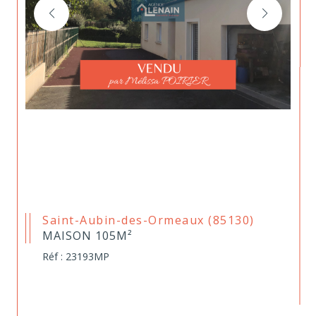
Saint-Aubin-des-Ormeaux (85130)
MAISON 105M²
Réf : 23193MP