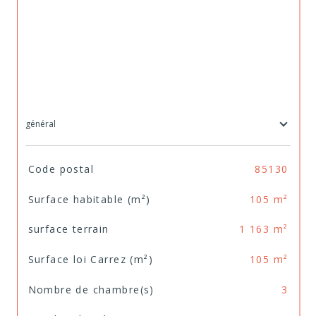
général
TRAD_SIROCCO_Caracteristique
Valeurs
Code postal
85130
Surface habitable (m²)
105 m²
surface terrain
1 163 m²
Surface loi Carrez (m²)
105 m²
Nombre de chambre(s)
3