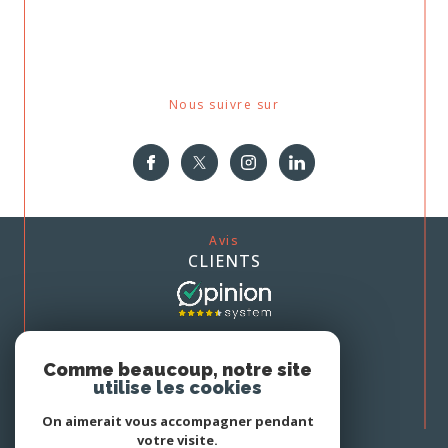
Nous suivre sur
Avis
CLIENTS
Nous
Comme beaucoup, notre site
ADHÉRONS
utilise les cookies
On aimerait vous accompagner pendant
votre visite.