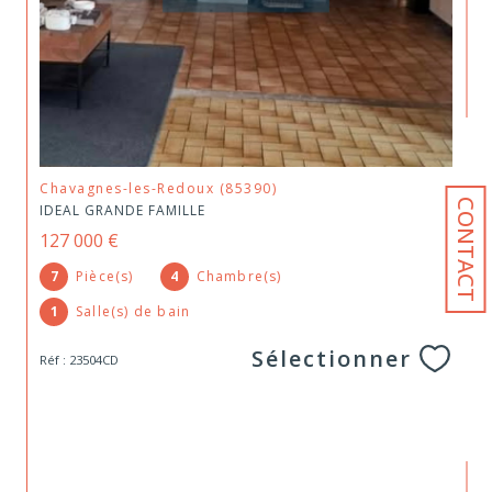
Chavagnes-les-Redoux (85390)
CONTACT
IDEAL GRANDE FAMILLE
127 000 €
7
Pièce(s)
4
Chambre(s)
1
Salle(s) de bain
Sélectionner
Réf : 23504CD