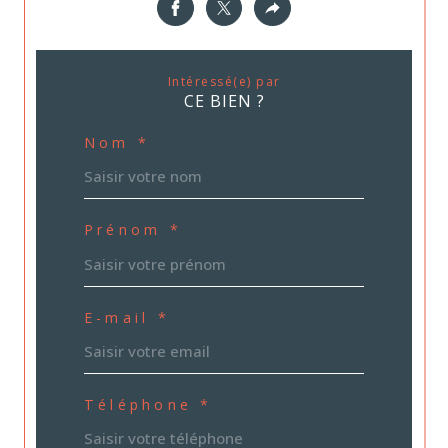
Intéressé(e) par
CE BIEN ?
Nom *
Prénom *
E-mail *
Téléphone *