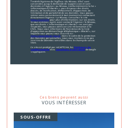
l'intérêt légitime de l'Agence / du Réseau. Elles sont
conservées jusqu'à demande de suppression et sont
destinées à l'Agence / au Réseau. Conformément à la loi «
informatique et libertés », vous disposez des droits
d’accès, de rectification, d’effacement, d’opposition, de
limitation et de portabilité de vos données. Vous pouvez
retirer votre consentement à tout moment en contactant
directement l’Agence / Le Réseau. Consultez le site
https://cnil.fr/fr
pour plus d’informations sur vos droits.
Si vous estimez, après avoir contacté l'Agence / le Réseau,
que vos droits « Informatique et Libertés » ne sont pas
respectés, vous pouvez adresser une réclamation à la
CNIL. Nous vous informons de l’existence de la liste
d'opposition au démarchage téléphonique « Bloctel », sur
laquelle vous pouvez vous inscrire ici :
https://www.bloctel.gouv.fr
. Dans le cadre de la protection
des Données personnelles, nous vous invitons à ne pas
inscrire de Données sensibles dans le champ de saisie
libre.
Ce site est protégé par reCAPTCHA, les
Politiques de
Confidentialité
et es
Conditions d'utilisation
de Google
s'appliquent.
Ces biens peuvent aussi
VOUS INTÉRESSER
SOUS-OFFRE