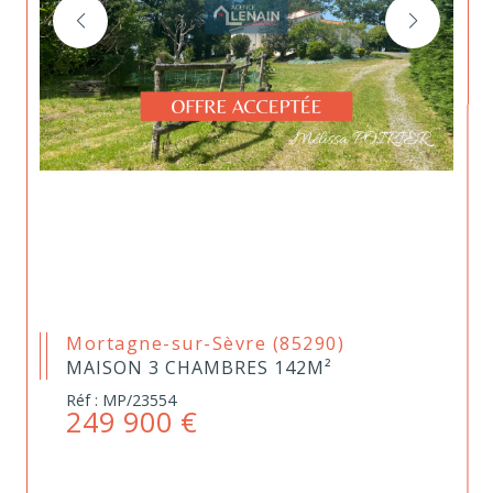
Mortagne-sur-Sèvre (85290)
MAISON 3 CHAMBRES 142M²
Réf : MP/23554
249 900 €