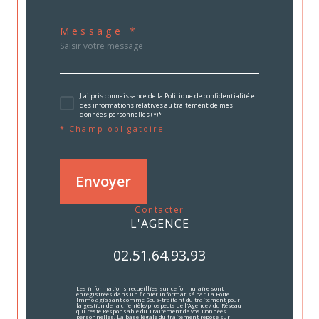
Message *
J'ai pris connaissance de la Politique de confidentialité et
des informations relatives au traitement de mes
données personnelles (*)*
* Champ obligatoire
Envoyer
contacter
L'AGENCE
02.51.64.93.93
Les informations recueillies sur ce formulaire sont
enregistrées dans un fichier informatisé par La Boite
Immo agissant comme Sous-traitant du traitement pour
la gestion de la clientèle/prospects de l'Agence / du Réseau
qui reste Responsable du Traitement de vos Données
personnelles. La base légale du traitement repose sur