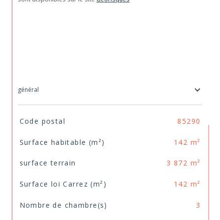
général
TRAD_SIROCCO_Caracteristique
Valeurs
Code postal
85290
Surface habitable (m²)
142 m²
surface terrain
3 872 m²
Surface loi Carrez (m²)
142 m²
Nombre de chambre(s)
3