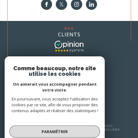
Avis
CLIENTS
Nous
Comme beaucoup, notre site
ADHÉRONS
utilise les cookies
On aimerait vous accompagner pendant
votre visite.
En poursuivant, vous acceptez l'utilisation des
cookies par ce site, afin de vous proposer des
contenus adaptés et réaliser des statistiques !
© 2026 | TOUS DROITS RÉSERVÉS | TRADUCTION POWERED BY GOOGLE |
PLAN DU SITE
MENTIONS LÉGALES
NOS HONORAIRES
ADMIN
NOS LIENS
PARAMÉTRER
POLITIQUE RGPD
COOKIES