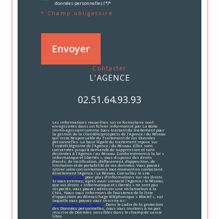
données personnelles (*)*
* Champ obligatoire
Envoyer
contacter
L'AGENCE
02.51.64.93.93
Les informations recueillies sur ce formulaire sont
enregistrées dans un fichier informatisé par La Boite
Immo agissant comme Sous-traitant du traitement pour
la gestion de la clientèle/prospects de l'Agence / du Réseau
qui reste Responsable du Traitement de vos Données
personnelles. La base légale du traitement repose sur
l'intérêt légitime de l'Agence / du Réseau. Elles sont
conservées jusqu'à demande de suppression et sont
destinées à l'Agence / au Réseau. Conformément à la loi «
informatique et libertés », vous disposez des droits
d’accès, de rectification, d’effacement, d’opposition, de
limitation et de portabilité de vos données. Vous pouvez
retirer votre consentement à tout moment en contactant
directement l’Agence / Le Réseau. Consultez le site
https://cnil.fr/fr
pour plus d’informations sur vos droits.
Si vous estimez, après avoir contacté l'Agence / le Réseau,
que vos droits « Informatique et Libertés » ne sont pas
respectés, vous pouvez adresser une réclamation à la
CNIL. Nous vous informons de l’existence de la liste
d'opposition au démarchage téléphonique « Bloctel », sur
laquelle vous pouvez vous inscrire ici :
https://www.bloctel.gouv.fr
. Dans le cadre de la protection
des Données personnelles, nous vous invitons à ne pas
inscrire de Données sensibles dans le champ de saisie
libre.