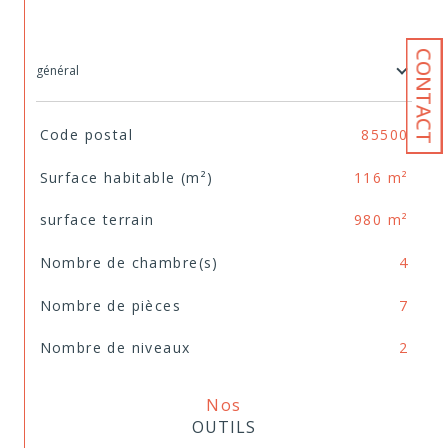
CONTACT
général
TRAD_SIROCCO_Caracteristique
Valeurs
Code postal
85500
Surface habitable (m²)
116 m²
surface terrain
980 m²
Nombre de chambre(s)
4
Nombre de pièces
7
Nombre de niveaux
2
Nos
OUTILS