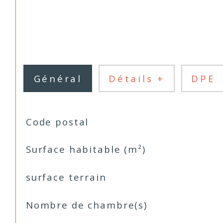
Général
Détails +
DPE
TRAD_SIROCCO_Caracteristique
Valeurs
Code postal
Surface habitable (m²)
surface terrain
Nombre de chambre(s)