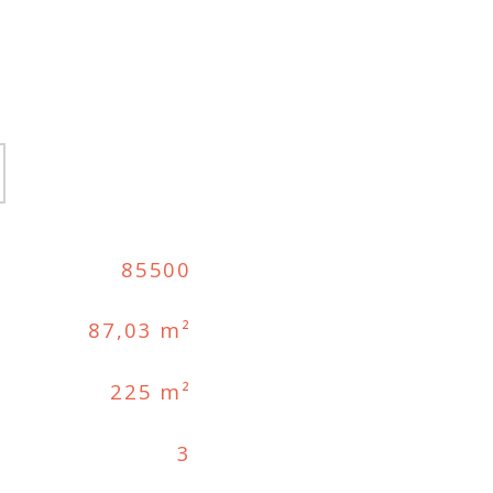
85500
87,03 m²
225 m²
3