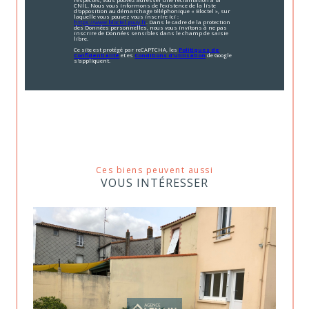
CNIL. Nous vous informons de l’existence de la liste
d'opposition au démarchage téléphonique « Bloctel », sur
laquelle vous pouvez vous inscrire ici :
https://www.bloctel.gouv.fr
. Dans le cadre de la protection
des Données personnelles, nous vous invitons à ne pas
inscrire de Données sensibles dans le champ de saisie
libre.
Ce site est protégé par reCAPTCHA, les
Politiques de
Confidentialité
et es
Conditions d'utilisation
de Google
s'appliquent.
Ces biens peuvent aussi
VOUS INTÉRESSER