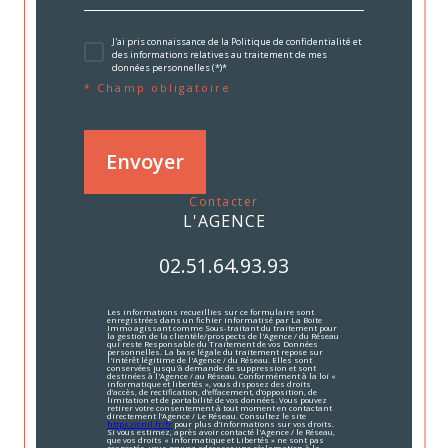
J'ai pris connaissance de la Politique de confidentialité et
des informations relatives au traitement de mes
données personnelles (*)*
* Champ obligatoire
Envoyer
contacter
L'AGENCE
02.51.64.93.93
Les informations recueillies sur ce formulaire sont
enregistrées dans un fichier informatisé par La Boite
Immo agissant comme Sous-traitant du traitement pour
la gestion de la clientèle/prospects de l'Agence / du Réseau
qui reste Responsable du Traitement de vos Données
personnelles. La base légale du traitement repose sur
l'intérêt légitime de l'Agence / du Réseau. Elles sont
conservées jusqu'à demande de suppression et sont
destinées à l'Agence / au Réseau. Conformément à la loi «
informatique et libertés », vous disposez des droits
d’accès, de rectification, d’effacement, d’opposition, de
limitation et de portabilité de vos données. Vous pouvez
retirer votre consentement à tout moment en contactant
directement l’Agence / Le Réseau. Consultez le site
https://cnil.fr/fr
pour plus d’informations sur vos droits.
Si vous estimez, après avoir contacté l'Agence / le Réseau,
que vos droits « Informatique et Libertés » ne sont pas
respectés, vous pouvez adresser une réclamation à la