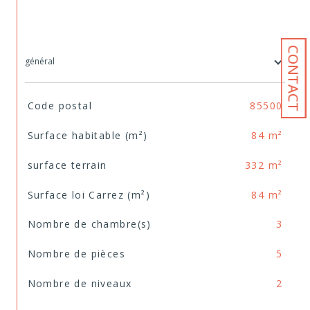
CONTACT
général
TRAD_SIROCCO_Caracteristique
Valeurs
Code postal
85500
Surface habitable (m²)
84 m²
surface terrain
332 m²
Surface loi Carrez (m²)
84 m²
Nombre de chambre(s)
3
Nombre de pièces
5
Nombre de niveaux
2