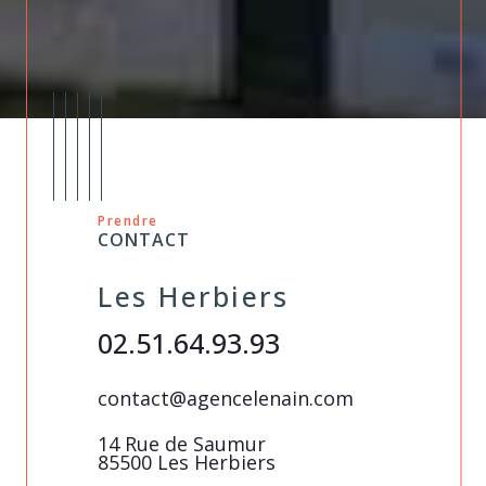
Prendre
CONTACT
Les Herbiers
Pouza
02.51.64.93.93
02 51 9
in.com
contact@agencelenain.com
contact@a
umeau
14 Rue de Saumur
1, place de
85500 Les Herbiers
85700 PO