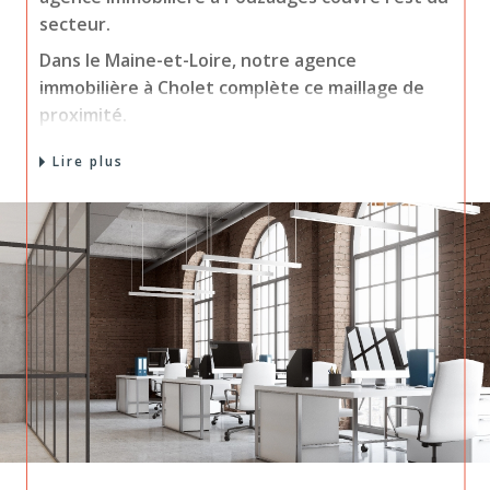
secteur.
Dans le Maine-et-Loire, notre agence
immobilière à Cholet complète ce maillage de
proximité.
Trois adresses, une même équipe qui connaît
Lire plus
chaque commune et son marché.
Acheter ou louer près de
chez vous
Vous cherchez une maison, un appartement ou
un terrain ? Nos conseillers vous aident à
trouver le bien qui vous ressemble, du premier
achat au projet d'investissement.
Nos trois agences, entre Vendée et Maine-et-
Loire, couvrent un large secteur avec des