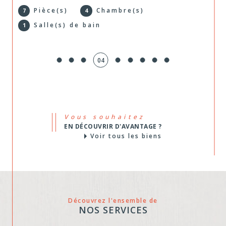
locative
Pièce(s)
Chambre(s)
4
2
Propriétaires bailleurs, nous gérons votre bien
de A à Z : recherche de locataire, baux,
05
encaissement des loyers, assurance impayés et
suivi complet. De quoi louer l'esprit tranquille.
Vous souhaitez
EN DÉCOUVRIR D'AVANTAGE ?
Voir tous les biens
Découvrez l'ensemble de
NOS SERVICES