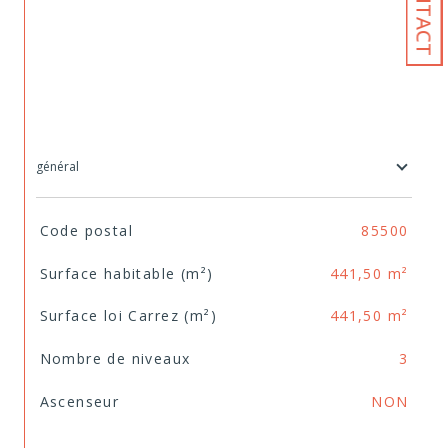
CONTACT
général
TRAD_SIROCCO_Caracteristique
Valeurs
Code postal
85500
Surface habitable (m²)
441,50 m²
Surface loi Carrez (m²)
441,50 m²
Nombre de niveaux
3
Ascenseur
NON