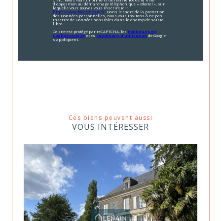
d'opposition au démarchage téléphonique « Bloctel », sur
laquelle vous pouvez vous inscrire ici :
https://www.bloctel.gouv.fr
. Dans le cadre de la protection
des Données personnelles, nous vous invitons à ne pas
inscrire de Données sensibles dans le champ de saisie
libre.
Ce site est protégé par reCAPTCHA, les
Politiques de
Confidentialité
et es
Conditions d'utilisation
de Google
s'appliquent.
Ces biens peuvent aussi
VOUS INTÉRESSER