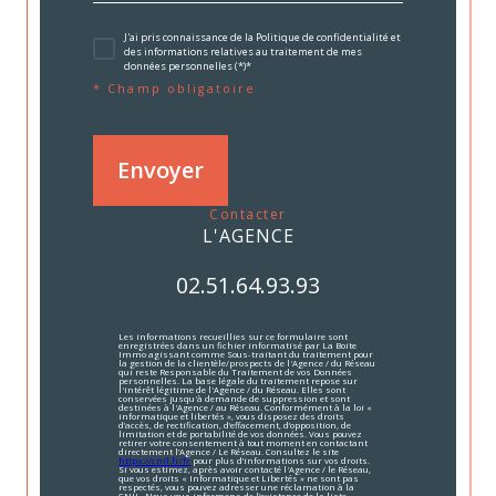
J'ai pris connaissance de la Politique de confidentialité et
des informations relatives au traitement de mes
données personnelles (*)*
* Champ obligatoire
Envoyer
contacter
L'AGENCE
02.51.64.93.93
Les informations recueillies sur ce formulaire sont
enregistrées dans un fichier informatisé par La Boite
Immo agissant comme Sous-traitant du traitement pour
la gestion de la clientèle/prospects de l'Agence / du Réseau
qui reste Responsable du Traitement de vos Données
personnelles. La base légale du traitement repose sur
l'intérêt légitime de l'Agence / du Réseau. Elles sont
conservées jusqu'à demande de suppression et sont
destinées à l'Agence / au Réseau. Conformément à la loi «
informatique et libertés », vous disposez des droits
d’accès, de rectification, d’effacement, d’opposition, de
limitation et de portabilité de vos données. Vous pouvez
retirer votre consentement à tout moment en contactant
directement l’Agence / Le Réseau. Consultez le site
https://cnil.fr/fr
pour plus d’informations sur vos droits.
Si vous estimez, après avoir contacté l'Agence / le Réseau,
que vos droits « Informatique et Libertés » ne sont pas
respectés, vous pouvez adresser une réclamation à la
CNIL. Nous vous informons de l’existence de la liste