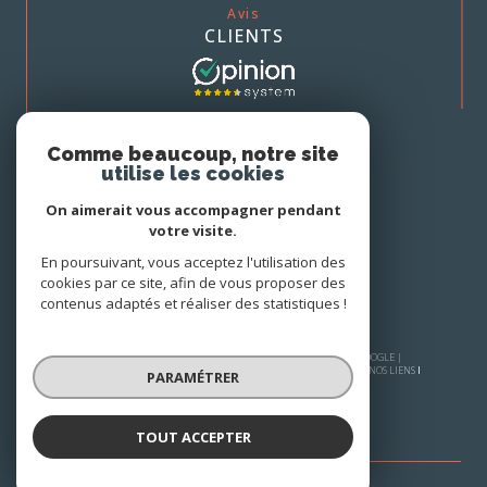
Avis
CLIENTS
Nous
Comme beaucoup, notre site
ADHÉRONS
utilise les cookies
On aimerait vous accompagner pendant
votre visite.
En poursuivant, vous acceptez l'utilisation des
cookies par ce site, afin de vous proposer des
contenus adaptés et réaliser des statistiques !
© 2026 | TOUS DROITS RÉSERVÉS | TRADUCTION POWERED BY GOOGLE |
PLAN DU SITE
MENTIONS LÉGALES
NOS HONORAIRES
ADMIN
NOS LIENS
PARAMÉTRER
POLITIQUE RGPD
COOKIES
TOUT ACCEPTER