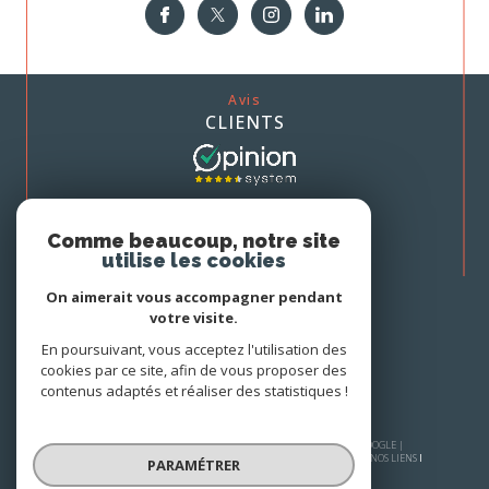
Avis
CLIENTS
Nous
Comme beaucoup, notre site
ADHÉRONS
utilise les cookies
On aimerait vous accompagner pendant
votre visite.
En poursuivant, vous acceptez l'utilisation des
cookies par ce site, afin de vous proposer des
contenus adaptés et réaliser des statistiques !
© 2026 | TOUS DROITS RÉSERVÉS | TRADUCTION POWERED BY GOOGLE |
PLAN DU SITE
MENTIONS LÉGALES
NOS HONORAIRES
ADMIN
NOS LIENS
PARAMÉTRER
POLITIQUE RGPD
COOKIES