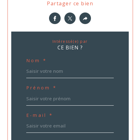
Partager ce bien
Intéressé(e) par
CE BIEN ?
Nom *
Prénom *
E-mail *