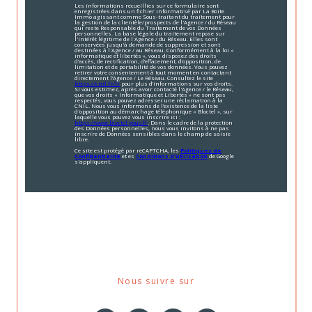
Les informations recueillies sur ce formulaire sont
enregistrées dans un fichier informatisé par La Boite
Immo agissant comme Sous-traitant du traitement pour
la gestion de la clientèle/prospects de l'Agence / du Réseau
qui reste Responsable du Traitement de vos Données
personnelles. La base légale du traitement repose sur
l'intérêt légitime de l'Agence / du Réseau. Elles sont
conservées jusqu'à demande de suppression et sont
destinées à l'Agence / au Réseau. Conformément à la loi «
informatique et libertés », vous disposez des droits
d’accès, de rectification, d’effacement, d’opposition, de
limitation et de portabilité de vos données. Vous pouvez
retirer votre consentement à tout moment en contactant
directement l’Agence / Le Réseau. Consultez le site
https://cnil.fr/fr
pour plus d’informations sur vos droits.
Si vous estimez, après avoir contacté l'Agence / le Réseau,
que vos droits « Informatique et Libertés » ne sont pas
respectés, vous pouvez adresser une réclamation à la
CNIL. Nous vous informons de l’existence de la liste
d'opposition au démarchage téléphonique « Bloctel », sur
laquelle vous pouvez vous inscrire ici :
https://www.bloctel.gouv.fr
. Dans le cadre de la protection
des Données personnelles, nous vous invitons à ne pas
inscrire de Données sensibles dans le champ de saisie
libre.
Ce site est protégé par reCAPTCHA, les
Politiques de
Confidentialité
et es
Conditions d'utilisation
de Google
s'appliquent.
Nous suivre sur