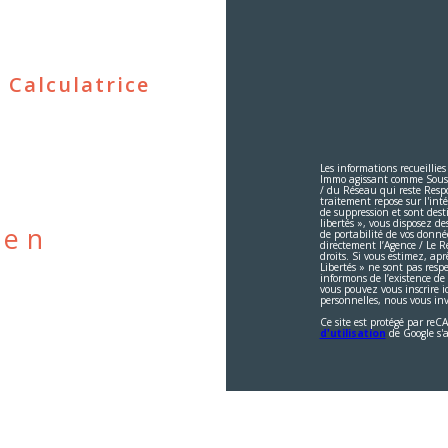
Calculatrice
Les informations recueillies
Immo agissant comme Sous-tr
/ du Réseau qui reste Resp
traitement repose sur l'int
de suppression et sont dest
libertés », vous disposez des
ien
de portabilité de vos donn
directement l’Agence / Le R
droits. Si vous estimez, apr
Libertés » ne sont pas res
informons de l’existence de
vous pouvez vous inscrire ic
personnelles, nous vous inv
Ce site est protégé par re
d'utilisation
de Google s'