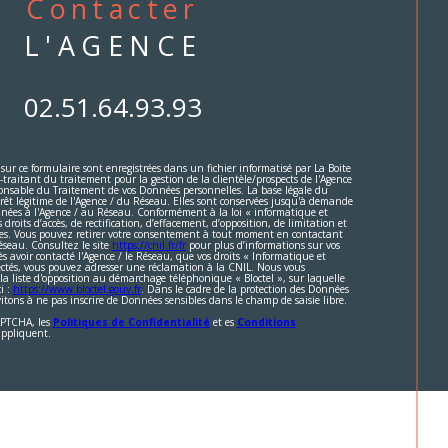
contacter
L'AGENCE
02.51.64.93.93
 sur ce formulaire sont enregistrées dans un fichier informatisé par La Boite
aitant du traitement pour la gestion de la clientèle/prospects de l'Agence
onsable du Traitement de vos Données personnelles. La base légale du
érêt légitime de l'Agence / du Réseau. Elles sont conservées jusqu'à demande
inées à l'Agence / au Réseau. Conformément à la loi « informatique et
 droits d’accès, de rectification, d’effacement, d’opposition, de limitation et
ées. Vous pouvez retirer votre consentement à tout moment en contactant
éseau. Consultez le site
https://cnil.fr/fr
pour plus d’informations sur vos
ès avoir contacté l'Agence / le Réseau, que vos droits « Informatique et
pectés, vous pouvez adresser une réclamation à la CNIL. Nous vous
 la liste d'opposition au démarchage téléphonique « Bloctel », sur laquelle
i :
https://www.bloctel.gouv.fr
. Dans le cadre de la protection des Données
itons à ne pas inscrire de Données sensibles dans le champ de saisie libre.
CAPTCHA, les
Politiques de Confidentialité
et es
Conditions
appliquent.