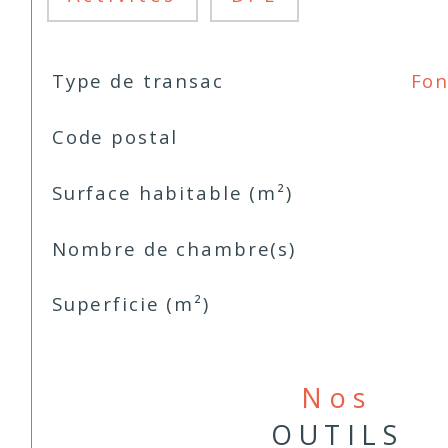
TRAD_SIROCCO_Caracteristique
Valeurs
Type de transac
Fon
Code postal
Surface habitable (m²)
Nombre de chambre(s)
Superficie (m²)
Nos
OUTILS