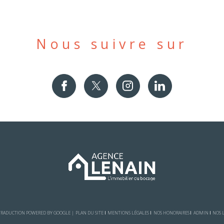
Nous suivre sur
| TRADUCTION POWERED BY GOOGLE |
PLAN DU SITE
MENTIONS LÉGALES
NOS HONORAIRES
ADMIN
NOS 