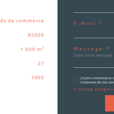
ds de commerce
E-mail *
85500
Message *
1 000 m²
27
1000
J'ai pris connaissance 
traitement de mes don
* Champ obligato