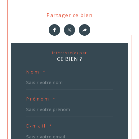
Partager ce bien
Intéressé(e) par
CE BIEN ?
Nom *
Prénom *
E-mail *