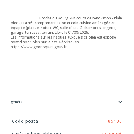
                                Proche du Bourg - En cours de rénovation - Plain 
pied (114 m²) comprenant salon et coin cuisine aménagée et 
équipée (plaque, hotte), WC, salle d'eau, 3 chambres, lingerie, 
garage, terrasse, terrain. Libre le 01/08/2026. 

Les informations sur les risques auxquels ce bien est exposé 
sont disponibles sur le site Géorisques : 
https://www.georisques.gouv.fr

général
TRAD_SIROCCO_Caracteristique
Valeurs
Code postal
85130
Surface habitable (m²)
114,64 m²