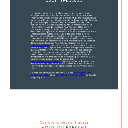
Les informations recueillies sur ce formulaire sont
enregistrées dans un fichier informatisé par La Boite
Immo agissant comme Sous-traitant du traitement pour
la gestion de la clientèle/prospects de l'Agence / du Réseau
qui reste Responsable du Traitement de vos Données
personnelles. La base légale du traitement repose sur
l'intérêt légitime de l'Agence / du Réseau. Elles sont
conservées jusqu'à demande de suppression et sont
destinées à l'Agence / au Réseau. Conformément à la loi «
informatique et libertés », vous disposez des droits
d’accès, de rectification, d’effacement, d’opposition, de
limitation et de portabilité de vos données. Vous pouvez
retirer votre consentement à tout moment en contactant
directement l’Agence / Le Réseau. Consultez le site
https://cnil.fr/fr
pour plus d’informations sur vos droits.
Si vous estimez, après avoir contacté l'Agence / le Réseau,
que vos droits « Informatique et Libertés » ne sont pas
respectés, vous pouvez adresser une réclamation à la
CNIL. Nous vous informons de l’existence de la liste
d'opposition au démarchage téléphonique « Bloctel », sur
laquelle vous pouvez vous inscrire ici :
https://www.bloctel.gouv.fr
. Dans le cadre de la protection
des Données personnelles, nous vous invitons à ne pas
inscrire de Données sensibles dans le champ de saisie
libre.
Ce site est protégé par reCAPTCHA, les
Politiques de
Confidentialité
et es
Conditions d'utilisation
de Google
s'appliquent.
Ces biens peuvent aussi
VOUS INTÉRESSER