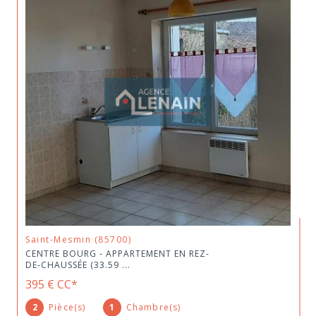
Saint-Mesmin (85700)
CENTRE BOURG - APPARTEMENT EN REZ-
DE-CHAUSSÉE (33.59 ...
395 €
CC*
2
Pièce(s)
1
Chambre(s)