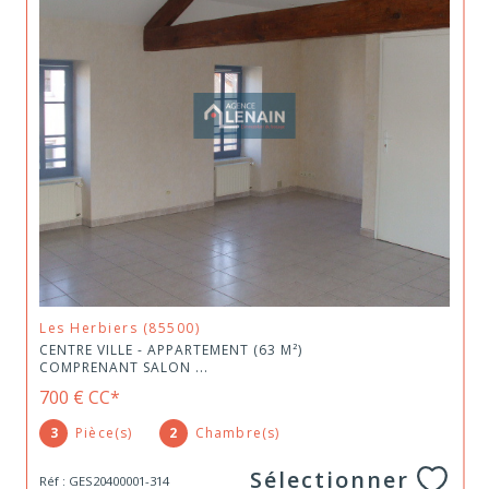
Les Herbiers (85500)
CENTRE VILLE - APPARTEMENT (63 M²)
COMPRENANT SALON ...
700 €
CC*
3
Pièce(s)
2
Chambre(s)
Sélectionner
Réf : GES20400001-314