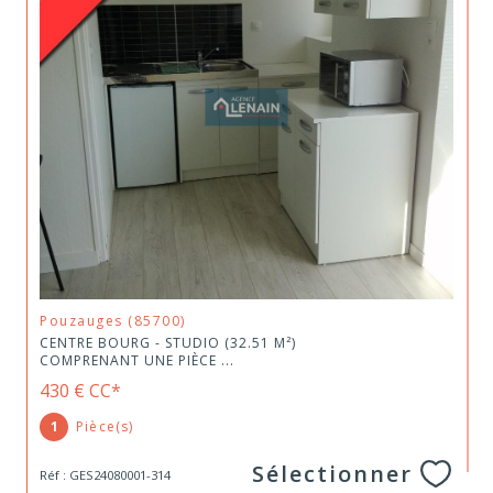
Pouzauges (85700)
CENTRE BOURG - STUDIO (32.51 M²)
COMPRENANT UNE PIÈCE ...
430 €
CC*
1
Pièce(s)
Sélectionner
Réf : GES24080001-314