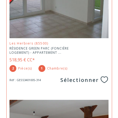
Les Herbiers (85500)
RÉSIDENCE GREEN PARC (FONCIÈRE
LOGEMENT) - APPARTEMENT ...
518,95 €
CC*
2
Pièce(s)
1
Chambre(s)
Sélectionner
Réf : GES53401005-314