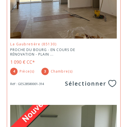
La Gaubretière (85130)
PROCHE DU BOURG - EN COURS DE
RÉNOVATION - PLAIN ...
1 090 €
CC*
4
Pièce(s)
3
Chambre(s)
Sélectionner
Réf : GES28580001-314