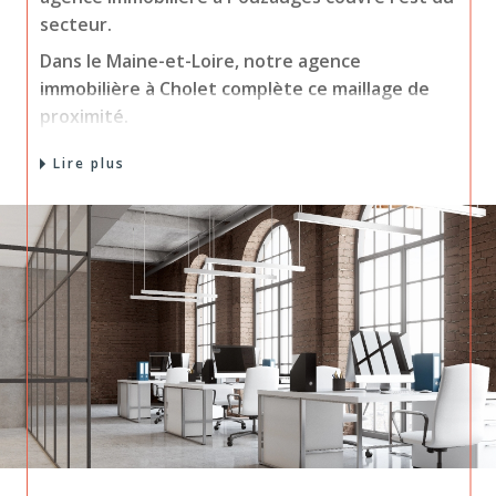
secteur.
Dans le Maine-et-Loire, notre agence
immobilière à Cholet complète ce maillage de
proximité.
Trois adresses, une même équipe qui connaît
Lire plus
chaque commune et son marché.
Acheter ou louer près de
chez vous
Vous cherchez une maison, un appartement ou
un terrain ? Nos conseillers vous aident à
trouver le bien qui vous ressemble, du premier
achat au projet d'investissement.
Nos trois agences, entre Vendée et Maine-et-
Loire, couvrent un large secteur avec des