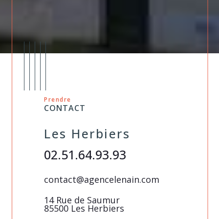
Prendre
CONTACT
Les Herbiers
Pouza
02.51.64.93.93
02 51 9
in.com
contact@agencelenain.com
contact@a
umeau
14 Rue de Saumur
1, place de
85500 Les Herbiers
85700 PO