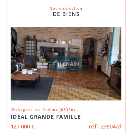
annonces actualisées régulièrement.
Notre sélection
Parcourez nos biens à vendre et nos locations,
DE BIENS
et créez votre alerte e-mail pour recevoir les
nouveautés en avant-première.
VENDU
Vendre et estimer votre
bien
Tout projet de vente commence par une
estimation fiable. Nous évaluons votre maison,
votre appartement ou votre terrain au plus
près des tendances réelles du marché, puis
vous accompagnons jusqu'à la signature, avec
transparence.
doux (85390)
Tiffauges (85130)
E FAMILLE
MAISON DE BOU
Confier votre gestion
réf : 23504cd