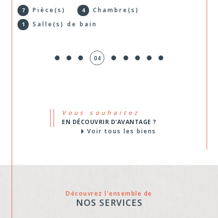
locative
Pièce(s)
Chambre(s)
4
2
Propriétaires bailleurs, nous gérons votre bien
de A à Z : recherche de locataire, baux,
05
encaissement des loyers, assurance impayés et
suivi complet. De quoi louer l'esprit tranquille.
Vous souhaitez
EN DÉCOUVRIR D'AVANTAGE ?
Voir tous les biens
Découvrez l'ensemble de
NOS SERVICES