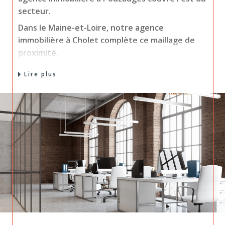
secteur.
Dans le Maine-et-Loire, notre agence
immobilière à Cholet complète ce maillage de
proximité.
Trois adresses, une même équipe qui connaît
Lire plus
chaque commune et son marché.
Acheter ou louer près de
chez vous
Vous cherchez une maison, un appartement ou
un terrain ? Nos conseillers vous aident à
trouver le bien qui vous ressemble, du premier
achat au projet d'investissement.
Nos trois agences, entre Vendée et Maine-et-
Loire, couvrent un large secteur avec des