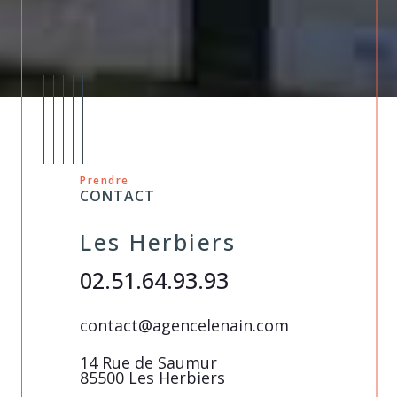
Prendre
CONTACT
Les Herbiers
Pouza
02.51.64.93.93
02 51 9
in.com
contact@agencelenain.com
contact@a
umeau
14 Rue de Saumur
1, place de
85500 Les Herbiers
85700 PO