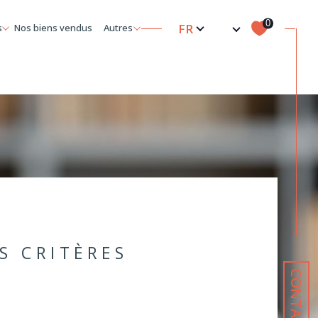
Langue
0
FR
s
nos biens vendus
autres
crutement
partenaires
Filtrer
Réinitialiser les filtres
S CRITÈRES
CONTACT