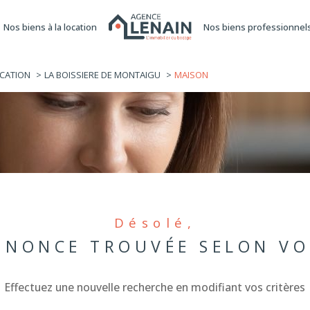
nos biens à la location
nos biens professionnel
'équipe
actualités
location
re
Voir les
0
annonces
CATION
LA BOISSIERE DE MONTAIGU
MAISON
uer
Estimer
1
LOCALISATION
LOYER
nnée
immo pro
e-de-Montaigu
Désolé,
NONCE TROUVÉE SELON VO
Effectuez une nouvelle recherche en modifiant vos critères