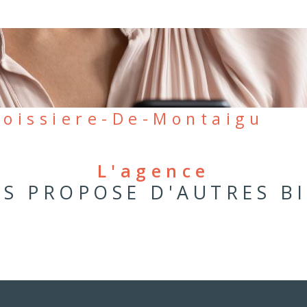
-Boissiere-De-Montaigu
L'agence
S PROPOSE D'AUTRES B