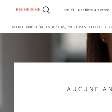
RECHERCHE
accueil
nos biens à la vente
achat
qui sommes-nous ?
l
AGENCE IMMOBILIÈRE LES HERBIERS, POUZAUGES ET CHOLET
LO
Acheter
Lo
1
TYPE DE BIEN
habitation
à l'a
de l'immo pro
de l'
Maison
85600 - La Boissièr
AUCUNE AN