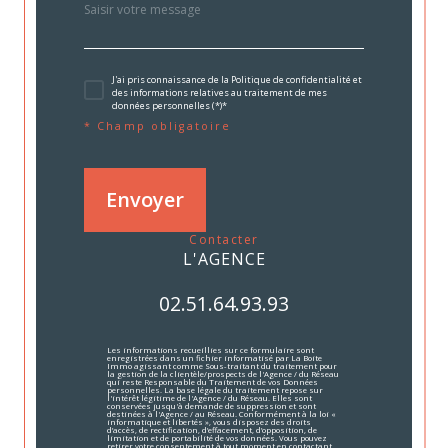
J'ai pris connaissance de la Politique de confidentialité et
des informations relatives au traitement de mes
données personnelles (*)*
* Champ obligatoire
Envoyer
contacter
L'AGENCE
02.51.64.93.93
Les informations recueillies sur ce formulaire sont
enregistrées dans un fichier informatisé par La Boite
Immo agissant comme Sous-traitant du traitement pour
la gestion de la clientèle/prospects de l'Agence / du Réseau
qui reste Responsable du Traitement de vos Données
personnelles. La base légale du traitement repose sur
l'intérêt légitime de l'Agence / du Réseau. Elles sont
conservées jusqu'à demande de suppression et sont
destinées à l'Agence / au Réseau. Conformément à la loi «
informatique et libertés », vous disposez des droits
d’accès, de rectification, d’effacement, d’opposition, de
limitation et de portabilité de vos données. Vous pouvez
retirer votre consentement à tout moment en contactant