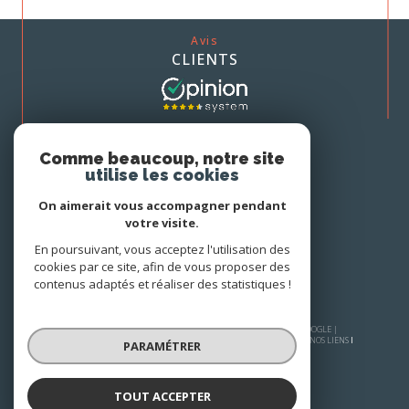
Avis
CLIENTS
Nous
Comme beaucoup, notre site
ADHÉRONS
utilise les cookies
On aimerait vous accompagner pendant
votre visite.
En poursuivant, vous acceptez l'utilisation des
cookies par ce site, afin de vous proposer des
contenus adaptés et réaliser des statistiques !
© 2026 | TOUS DROITS RÉSERVÉS | TRADUCTION POWERED BY GOOGLE |
PLAN DU SITE
MENTIONS LÉGALES
NOS HONORAIRES
ADMIN
NOS LIENS
PARAMÉTRER
POLITIQUE RGPD
COOKIES
TOUT ACCEPTER