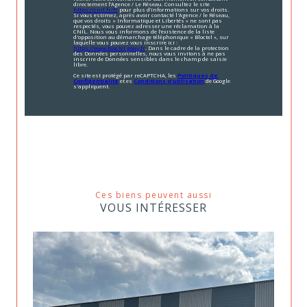
directement l’Agence / Le Réseau. Consultez le site
https://cnil.fr/fr
pour plus d’informations sur vos droits.
Si vous estimez, après avoir contacté l'Agence / le Réseau,
que vos droits « Informatique et Libertés » ne sont pas
respectés, vous pouvez adresser une réclamation à la
CNIL. Nous vous informons de l’existence de la liste
d'opposition au démarchage téléphonique « Bloctel », sur
laquelle vous pouvez vous inscrire ici :
https://www.bloctel.gouv.fr
. Dans le cadre de la protection
des Données personnelles, nous vous invitons à ne pas
inscrire de Données sensibles dans le champ de saisie
libre.
Ce site est protégé par reCAPTCHA, les
Politiques de
Confidentialité
et es
Conditions d'utilisation
de Google
s'appliquent.
Ces biens peuvent aussi
VOUS INTÉRESSER