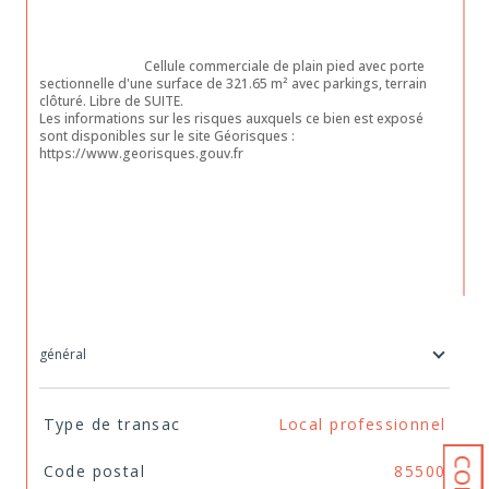
                                Cellule commerciale de plain pied avec porte 
sectionnelle d'une surface de 321.65 m² avec parkings, terrain 
clôturé. Libre de SUITE. 

Les informations sur les risques auxquels ce bien est exposé 
sont disponibles sur le site Géorisques : 
https://www.georisques.gouv.fr

général
TRAD_SIROCCO_Caracteristique
Valeurs
Type de transac
Local professionnel
Code postal
85500